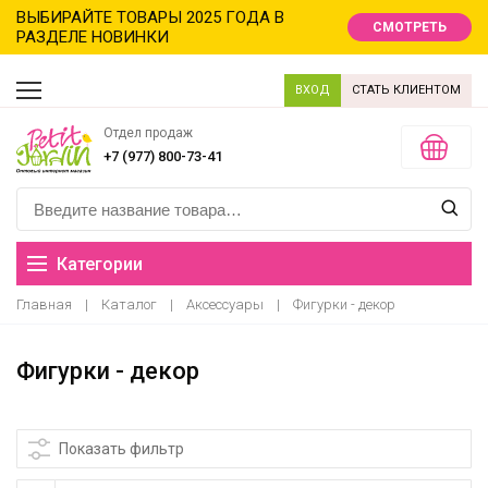
ВЫБИРАЙТЕ ТОВАРЫ 2025 ГОДА В
СМОТРЕТЬ
РАЗДЕЛЕ НОВИНКИ
ВХОД
СТАТЬ КЛИЕНТОМ
Отдел продаж
+7 (977) 800-73-41
Категории
Главная
|
Каталог
|
Аксессуары
|
Фигурки - декор
Распродажа
Фигурки - декор
Новинки
Новый год новинки
Показать фильтр
Хиты продаж