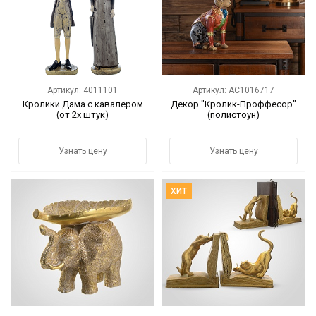
Цветы
Новый год
НОВЫЙ ГОД НОВИНКИ
Артикул: 4011101
Артикул: AC1016717
Кролики Дама с кавалером
Декор "Кролик-Проффесор"
(от 2х штук)
(полистоун)
Распродажа
Уценка
Узнать цену
Узнать цену
! СКИДКА НА ТОВАР !
ХИТ
Кролики