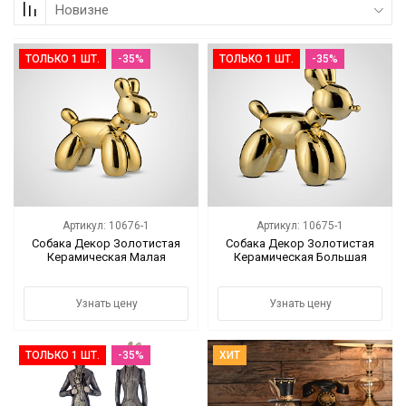
Новизне
Коллекции
ТОЛЬКО 1 ШТ.
-35%
ТОЛЬКО 1 ШТ.
-35%
Мебель
Ванная комната
Свет
Текстиль
Артикул: 10676-1
Артикул: 10675-1
Ароматы
Собака Декор Золотистая
Собака Декор Золотистая
Керамическая Малая
Керамическая Большая
Посуда
Узнать цену
Узнать цену
Кролики, к Пасхе
ТОЛЬКО 1 ШТ.
-35%
ХИТ
Аксессуары
Упаковка