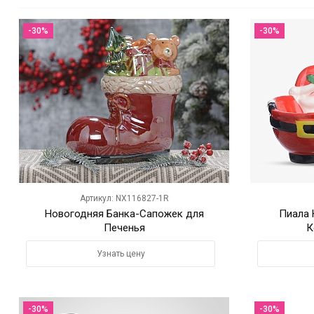
-30%
-30%
Артикул: NX116827-1R
Новогодняя Банка-Сапожек для
Пиала 
Печенья
К
Узнать цену
-30%
-30%