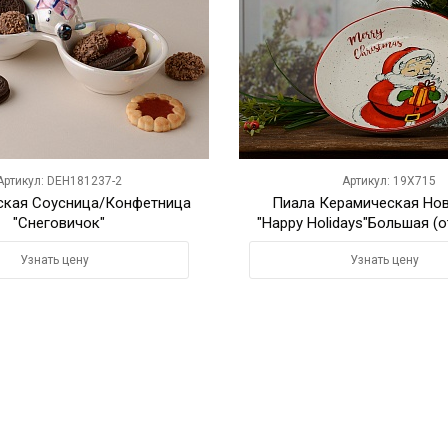
Артикул: DEH181237-2
Артикул: 19X715
ская Соусница/Конфетница
Пиала Керамическая Но
"Снеговичок"
"Happy Holidays"Большая (о
Узнать цену
Узнать цену