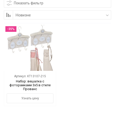
Показать фильтр
Коллекции
Новизне
Мебель
-35%
Ванная комната
Свет
Текстиль
Ароматы
Артикул: KT13107-215
Посуда
Набор: вешалка с
фоторамками 3х5 в стиле
Прованс
Кролики, к Пасхе
Узнать цену
Аксессуары
Упаковка