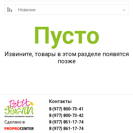
Коллекции
Новизне
Пусто
Мебель
Ванная комната
Свет
Извините, товары в этом разделе появятся
позже
Текстиль
Ароматы
Посуда
Контакты
Кролики, к Пасхе
8 (977) 800-73-41
8 (977) 800-73-42
Аксессуары
Сделано в
8 (977) 851-17-74
8 (977) 861-17-74
Упаковка